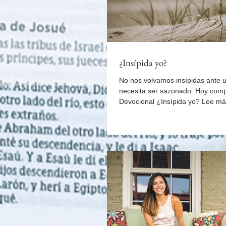
¿Insípida yo?
No nos volvamos insípidas ante
necesita ser sazonado. Hoy comp
Devocional ¿Insípida yo? Lee má
en