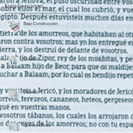
ón
Entradas recientes
Bajo Construcción
Confiad
¡Ánimo!
Buenas Obras