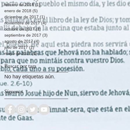
febrero de 2018
(1)
1 entrada
enero de 2018
(5)
5 entradas
diciembre de 2017
(1)
1 entrada
noviembre de 2017
(4)
4 entradas
octubre de 2017
(3)
3 entradas
septiembre de 2017
(3)
3 entradas
agosto de 2017
(4)
4 entradas
julio de 2017
(2)
2 entradas
mayo de 2017
(1)
1 entrada
Buscar por tags
No hay etiquetas aún.
Síguenos