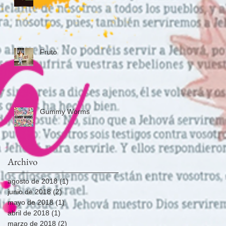
Fruto
i
Gummy Worms
Archivo
agosto de 2018
(1)
1 entrada
junio de 2018
(2)
2 entradas
mayo de 2018
(1)
1 entrada
abril de 2018
(1)
1 entrada
marzo de 2018
(2)
2 entradas