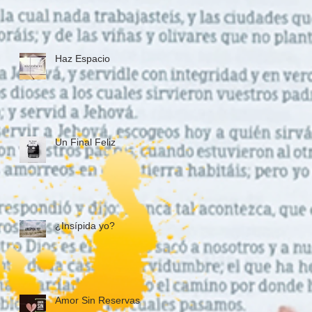
l
Haz Espacio
Un Final Feliz
¿Insípida yo?
Amor Sin Reservas