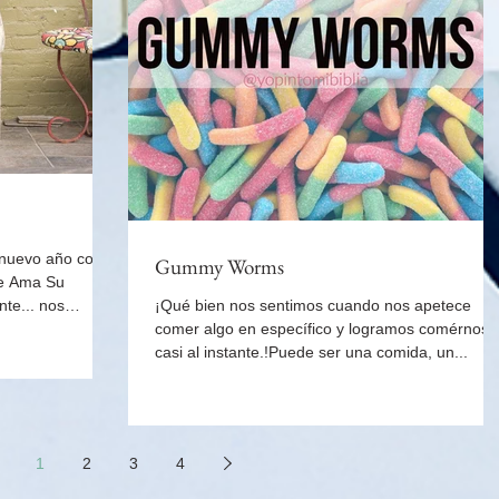
 nuevo año con
Gummy Worms
de Ama Su
nte... nos
¡Qué bien nos sentimos cuando nos apetece
comer algo en específico y logramos comérnosl
casi al instante.!Puede ser una comida, un...
1
2
3
4